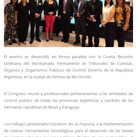
El evento se desarrolló en forma paralela con la Cuarta Reunión
Ordinaria del Secretariado Permanente de Tribunales de Cuentas,
Órganos y Organismos Públicos de Control Externo de la República
Argentina, en la ciudad de Termas de Río Hondo.
El Congreso reunió a profesionales pertenecientes a las entidades de
control público de todas las provincias argentinas y también de las
hermanas repúblicas de Brasil y Paraguay.
Los trabajos presentados tuvieron, en su mayoría, a la implementación
de nuevas herramientas tecnológicas para el desarrollo de las tareas