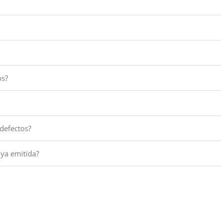
os?
 defectos?
 ya emitida?