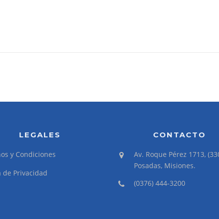
LEGALES
CONTACTO
os y Condiciones
Av. Roque Pérez 1713, (33
Posadas, Misiones.
a de Privacidad
(0376) 444-3200