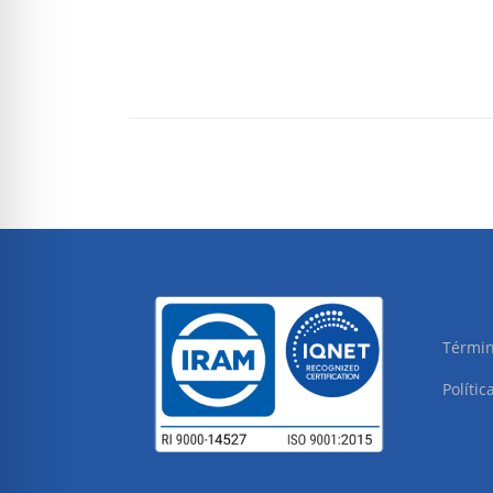
Términ
Polític