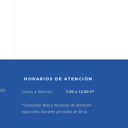
HORARIOS DE ATENCIÓN
00)
Lunes a Viernes:
7:00 a 12:00 h*
*Consultar días y horarios de atención
especiales durante periodos de feria.