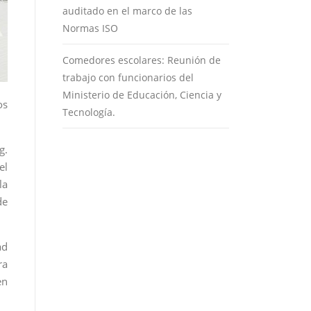
auditado en el marco de las
Normas ISO
Comedores escolares: Reunión de
trabajo con funcionarios del
Ministerio de Educación, Ciencia y
os
Tecnología.
g.
el
la
de
ad
ra
en