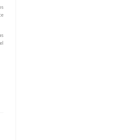
os
ce
as
el