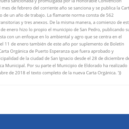
ue fuera sancionada y promulgada por la Honorable Convención
 mes de febrero del corriente año se sanciona y se publica la Car
ego de un año de trabajo. La flamante norma consta de 562
ransitorias y tres anexos. De la misma manera, a comienzo de est
 de enero hizo lo propio el municipio de San Pedro, publicando s
sta con un enfoque en lo ambiental y agro que se centra en el
el 11 de enero también de este año por suplemento de Boletín
a Carta Orgánica de Puerto Esperanza que fuera aprobado y
ipalidad de la ciudad de San Ignacio desde el 28 de diciembre d
ca Municipal. Por su parte el Municipio de Eldorado ha realizado
tubre de 2018 el texto completo de la nueva Carta Orgánica.
')}