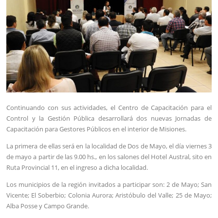
Continuando con sus actividades, el Centro de Capacitación para el
Control y la Gestión Pública desarrollará dos nuevas Jornadas de
Capacitación para Gestores Públicos en el interior de Misiones.
La primera de ellas será en la localidad de Dos de Mayo, el día viernes 3
de mayo a partir de las 9.00 hs., en los salones del Hotel Austral, sito en
Ruta Provincial 11, en el ingreso a dicha localidad.
Los municipios de la región invitados a participar son: 2 de Mayo; San
Vicente; El Soberbio; Colonia Aurora; Aristóbulo del Valle; 25 de Mayo;
Alba Posse y Campo Grande.