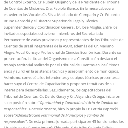
de Control Externo, Cr. Rubén Quijano y de la Presidente del Tribunal
de Cuentas de Misiones, Dra. Fabiola Bianco. En la mesa cabecera
estuvieron los Vocales Cr. Silvia Machado de Comparín y Cr. Eduardo
Bruno Paprocki y el Director Superior de Legal y Técnica,
Superintendencia y Coordinación General, Dr. José Moglia. Entre los
invitados especiales estuvieron miembros del Secretariado
Permanente de varias provincias y representantes de los Tribunales de
Cuentas de Brasil integrantes de la ASUR, además del Cr. Mariano
Alegre, Vocal Consejo Profesional de Ciencias Económicas. Durante su
presentación, la titular del Organismo de la Constitución destacó el
trabajo territorial realizado por el Tribunal de Cuentas en los últimos
años y su rol en la asistencia técnica y asesoramiento de municipios.
Asimismo, convocó a los intendentes y equipos técnicos presentes a
hacer suyo el Centro de Capacitación y proponer temáticas de su
interés para desarrollarlas. Seguidamente, los capacitadores del
Tribunal de Cuentas, Cr. Dardo Garay y Cr. Alejandra Ortega, iniciaron
su exposición sobre “
Oportunidad y Contenido del Acta de Cambio de
Responsables
”. Posteriormente, hizo lo propio la Cr. Letizia Paprocki,
sobre “
Administración Patrimonial de Municipios y cambio de
responsables
”. De esta primera Jornada participaron 45 funcionarios los
Municipios de Puerto Iguazú; Eldorado; 9 de Julio; Colonia Delicia;