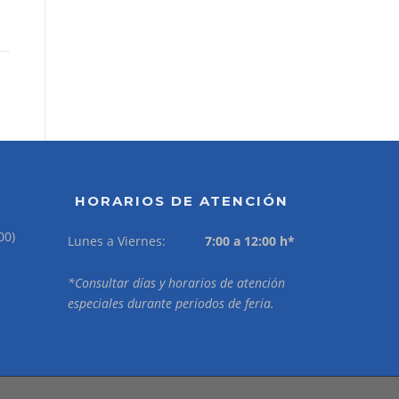
HORARIOS DE ATENCIÓN
00)
Lunes a Viernes:
7:00 a 12:00 h*
*Consultar días y horarios de atención
especiales durante periodos de feria.