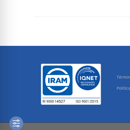
Términ
Polític