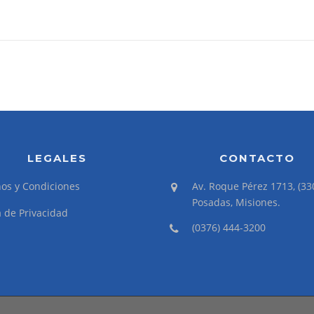
LEGALES
CONTACTO
os y Condiciones
Av. Roque Pérez 1713, (33
Posadas, Misiones.
a de Privacidad
(0376) 444-3200