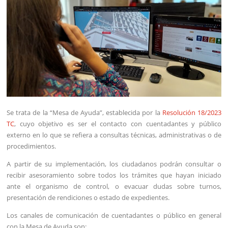
Se trata de la “Mesa de Ayuda”, establecida por la
Resolución 18/2023
TC
, cuyo objetivo es ser el contacto con cuentadantes y público
externo en lo que se refiera a consultas técnicas, administrativas o de
procedimientos.
A partir de su implementación, los ciudadanos podrán consultar o
recibir asesoramiento sobre todos los trámites que hayan iniciado
ante el organismo de control, o evacuar dudas sobre turnos,
presentación de rendiciones o estado de expedientes.
Los canales de comunicación de cuentadantes o público en general
con la Mesa de Ayuda son: