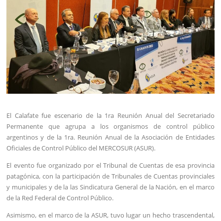
El Calafate fue escenario de la 1ra Reunión Anual del Secretariado
Permanente que agrupa a los organismos de control público
argentinos y de la 1ra. Reunión Anual de la Asociación de Entidades
Oficiales de Control Público del MERCOSUR (ASUR).
El evento fue organizado por el Tribunal de Cuentas de esa provincia
patagónica, con la participación de Tribunales de Cuentas provinciales
y municipales y de la las Sindicatura General de la Nación, en el marco
de la Red Federal de Control Público.
Asimismo, en el marco de la ASUR, tuvo lugar un hecho trascendental,