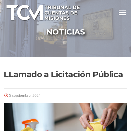
Ir
al
Menú
contenido
NOTICIAS
LLamado a Licitación Pública
5 septiembre, 2024