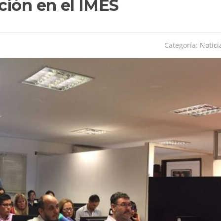
ción en el IMES
Categoría:
Notici