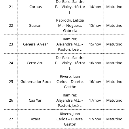
Del Bello, Sandre
21
Corpus
E. – Vialey, Héctor
14/nov
Matutino
J.
Paprocki, Letizia
22
Guaraní
M. – Noguera,
15/nov
Matutino
Gabriela
Ramirez,
23
General Alvear
Alejandra M.L. –
15/nov
Matutino
Pastori, José L.
Del Bello, Sandre
24
Cerro Azul
E. – Vialey, Héctor
16/nov
Matutino
J.
Rivero, Juan
25
Gobernador Roca
Carlos – Duarte,
16/nov
Matutino
Gastón
Ramirez,
26
Caá Yarí
Alejandra M.L. –
17/nov
Matutino
Pastori, José L.
Rivero, Juan
27
Azara
Carlos – Duarte,
17/nov
Matutino
Gastón