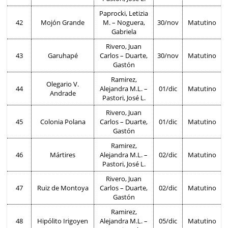
Paprocki, Letizia
42
Mojón Grande
M. – Noguera,
30/nov
Matutino
Gabriela
Rivero, Juan
43
Garuhapé
Carlos – Duarte,
30/nov
Matutino
Gastón
Ramirez,
Olegario V.
44
Alejandra M.L. –
01/dic
Matutino
Andrade
Pastori, José L.
Rivero, Juan
45
Colonia Polana
Carlos – Duarte,
01/dic
Matutino
Gastón
Ramirez,
46
Mártires
Alejandra M.L. –
02/dic
Matutino
Pastori, José L.
Rivero, Juan
47
Ruiz de Montoya
Carlos – Duarte,
02/dic
Matutino
Gastón
Ramirez,
48
Hipólito Irigoyen
Alejandra M.L. –
05/dic
Matutino