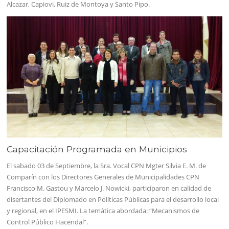
Alcazar, Capiovi, Ruiz de Montoya y Santo Pipo.
Capacitación Programada en Municipios
El sabado 03 de Septiembre, la Sra. Vocal CPN Mgter Silvia E. M. de
Comparín con los Directores Generales de Municipalidades CPN
Francisco M. Gastou y Marcelo J. Nowicki, participaron en calidad de
disertantes del Diplomado en Políticas Públicas para el desarrollo local
y regional, en el IPESMI. La temática abordada: “Mecanismos de
Control Público Hacendal”.