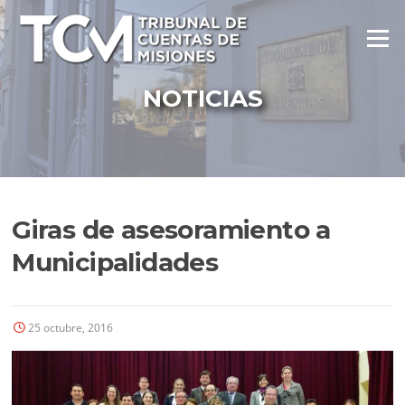
Ir
al
Menú
contenido
NOTICIAS
Giras de asesoramiento a
Municipalidades
25 octubre, 2016