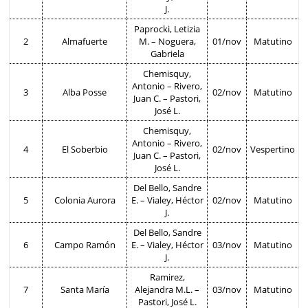
J.
Paprocki, Letizia
2
Almafuerte
M. – Noguera,
01/nov
Matutino
Gabriela
Chemisquy,
Antonio – Rivero,
3
Alba Posse
02/nov
Matutino
Juan C. – Pastori,
José L.
Chemisquy,
Antonio – Rivero,
4
El Soberbio
02/nov
Vespertino
Juan C. – Pastori,
José L.
Del Bello, Sandre
5
Colonia Aurora
E. – Vialey, Héctor
02/nov
Matutino
J.
Del Bello, Sandre
6
Campo Ramón
E. – Vialey, Héctor
03/nov
Matutino
J.
Ramirez,
7
Santa María
Alejandra M.L. –
03/nov
Matutino
Pastori, José L.