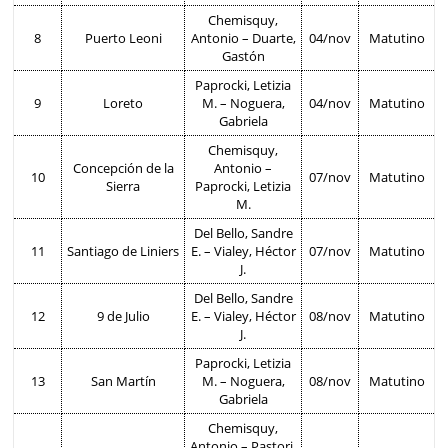
Chemisquy,
8
Puerto Leoni
Antonio – Duarte,
04/nov
Matutino
Gastón
Paprocki, Letizia
9
Loreto
M. – Noguera,
04/nov
Matutino
Gabriela
Chemisquy,
Concepción de la
Antonio –
10
07/nov
Matutino
Sierra
Paprocki, Letizia
M.
Del Bello, Sandre
11
Santiago de Liniers
E. – Vialey, Héctor
07/nov
Matutino
J.
Del Bello, Sandre
12
9 de Julio
E. – Vialey, Héctor
08/nov
Matutino
J.
Paprocki, Letizia
13
San Martín
M. – Noguera,
08/nov
Matutino
Gabriela
Chemisquy,
Antonio – Pastori,