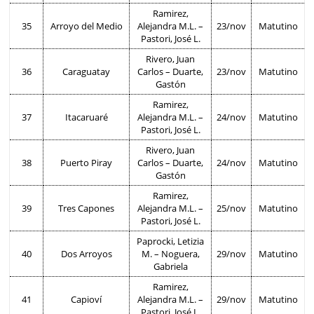
Ramirez,
35
Arroyo del Medio
Alejandra M.L. –
23/nov
Matutino
Pastori, José L.
Rivero, Juan
36
Caraguatay
Carlos – Duarte,
23/nov
Matutino
Gastón
Ramirez,
37
Itacaruaré
Alejandra M.L. –
24/nov
Matutino
Pastori, José L.
Rivero, Juan
38
Puerto Piray
Carlos – Duarte,
24/nov
Matutino
Gastón
Ramirez,
39
Tres Capones
Alejandra M.L. –
25/nov
Matutino
Pastori, José L.
Paprocki, Letizia
40
Dos Arroyos
M. – Noguera,
29/nov
Matutino
Gabriela
Ramirez,
41
Capioví
Alejandra M.L. –
29/nov
Matutino
Pastori, José L.