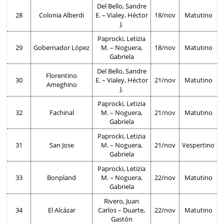
Del Bello, Sandre
28
Colonia Alberdi
E. – Vialey, Héctor
18/nov
Matutino
J.
Paprocki, Letizia
29
Gobernador López
M. – Noguera,
18/nov
Matutino
Gabriela
Del Bello, Sandre
Florentino
30
E. – Vialey, Héctor
21/nov
Matutino
Ameghino
J.
Paprocki, Letizia
32
Fachinal
M. – Noguera,
21/nov
Matutino
Gabriela
Paprocki, Letizia
31
San Jose
M. – Noguera,
21/nov
Vespertino
Gabriela
Paprocki, Letizia
33
Bonpland
M. – Noguera,
22/nov
Matutino
Gabriela
Rivero, Juan
34
El Alcázar
Carlos – Duarte,
22/nov
Matutino
Gastón