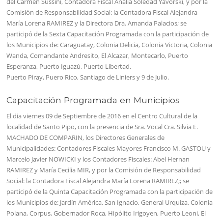
del Carmen Sussini, Contadora Fiscal Analia Soledad Yavorski, y por la
Comisión de Responsabilidad Social: la Contadora Fiscal Alejandra
María Lorena RAMIREZ y la Directora Dra. Amanda Palacios; se
participó de la Sexta Capacitación Programada con la participación de
los Municipios de: Caraguatay, Colonia Delicia, Colonia Victoria, Colonia
Wanda, Comandante Andresito, El Alcazar, Montecarlo, Puerto
Esperanza, Puerto Iguazú, Puerto Libertad.
Puerto Piray, Puero Rico, Santiago de Liniers y 9 de Julio.
Capacitación Programada en Municipios
El dia viernes 09 de Septiembre de 2016 en el Centro Cultural de la
localidad de Santo Pipo, con la presencia de Sra. Vocal Cra. Silvia E.
MACHADO DE COMPARIN, los Directores Generales de
Municipalidades: Contadores Fiscales Mayores Francisco M. GASTOU y
Marcelo Javier NOWICKI y los Contadores Fiscales: Abel Hernan
RAMIREZ y María Cecilia MIR, y por la Comisión de Responsabilidad
Social: la Contadora Fiscal Alejandra María Lorena RAMIREZ;; se
participó de la Quinta Capacitación Programada con la participación de
los Municipios de: Jardín América, San Ignacio, General Urquiza, Colonia
Polana, Corpus, Gobernador Roca, Hipólito Irigoyen, Puerto Leoni, El