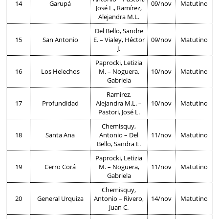
14
Garupá
09/nov
Matutino
José L., Ramírez,
Alejandra M.L.
Del Bello, Sandre
15
San Antonio
E. – Vialey, Héctor
09/nov
Matutino
J.
Paprocki, Letizia
16
Los Helechos
M. – Noguera,
10/nov
Matutino
Gabriela
Ramirez,
17
Profundidad
Alejandra M.L. –
10/nov
Matutino
Pastori, José L.
Chemisquy,
18
Santa Ana
Antonio – Del
11/nov
Matutino
Bello, Sandra E.
Paprocki, Letizia
19
Cerro Corá
M. – Noguera,
11/nov
Matutino
Gabriela
Chemisquy,
20
General Urquiza
Antonio – Rivero,
14/nov
Matutino
Juan C.