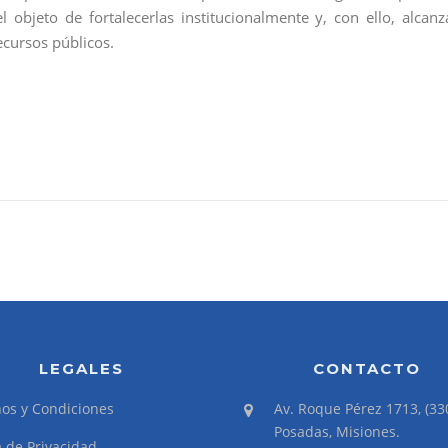
el objeto de fortalecerlas institucionalmente y, con ello, alcanz
ecursos públicos.
LEGALES
CONTACTO
os y Condiciones
Av. Roque Pérez 1713, (33
Posadas, Misiones.
a de Privacidad