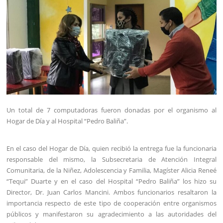
Un total de 7 computadoras fueron donadas por el organismo al
Hogar de Día y al Hospital “Pedro Baliña”.
En el caso del Hogar de Día, quien recibió la entrega fue la funcionaria
responsable del mismo, la Subsecretaria de Atención Integral
Comunitaria, de la Niñez, Adolescencia y Familia, Magíster Alicia Reneé
“Tequi” Duarte y en el caso del Hospital “Pedro Baliña” los hizo su
Director, Dr. Juan Carlos Mancini. Ambos funcionarios resaltaron la
importancia respecto de este tipo de cooperación entre organismos
públicos y manifestaron su agradecimiento a las autoridades del