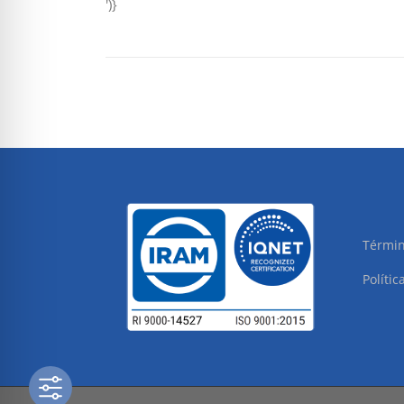
')}
Términ
Polític