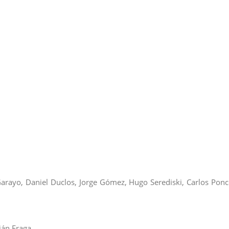
Garayo, Daniel Duclos, Jorge Gómez, Hugo Serediski, Carlos Ponc
ián Fraga