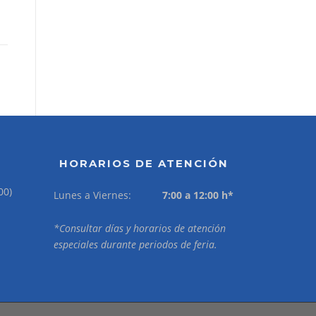
HORARIOS DE ATENCIÓN
00)
Lunes a Viernes:
7:00 a 12:00 h*
*Consultar días y horarios de atención
especiales durante periodos de feria.