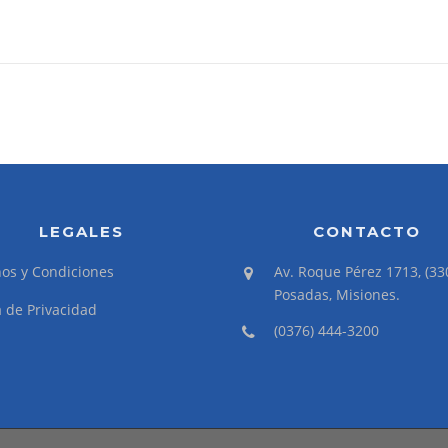
LEGALES
CONTACTO
os y Condiciones
Av. Roque Pérez 1713, (33
Posadas, Misiones.
a de Privacidad
(0376) 444-3200