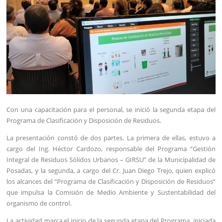
Con una capacitación para el personal, se inició la segunda etapa del
Programa de Clasificación y Disposición de Residuos.
La presentación constó de dos partes. La primera de ellas, estuvo a
cargo del Ing. Héctor Cardozo, responsable del Programa “Gestión
Integral de Residuos Sólidos Urbanos – GIRSU” de la Municipalidad de
Posadas, y la segunda, a cargo del Cr. Juan Diego Trejo, quien explicó
los alcances del “Programa de Clasificación y Disposición de Residuos”
que impulsa la Comisión de Medio Ambiente y Sustentabilidad del
organismo de control.
La actividad marca el inicio de la segunda etapa del Programa, iniciada