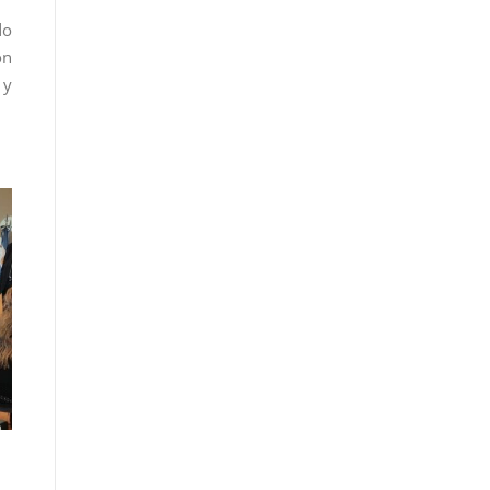
do
ón
 y