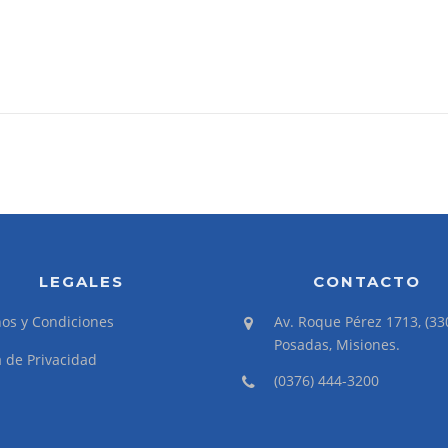
LEGALES
CONTACTO
os y Condiciones
Av. Roque Pérez 1713, (33
Posadas, Misiones.
a de Privacidad
(0376) 444-3200