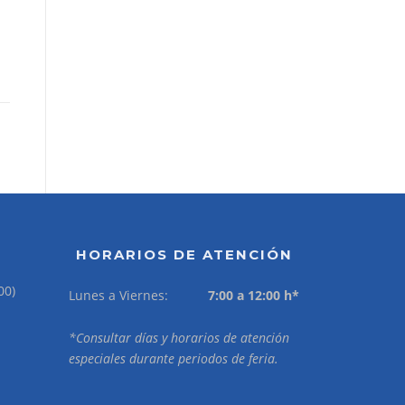
HORARIOS DE ATENCIÓN
00)
Lunes a Viernes:
7:00 a 12:00 h*
*Consultar días y horarios de atención
especiales durante periodos de feria.