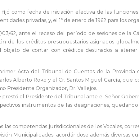
 fijó como fecha de iniciación efectiva de las funcione
 entidades privadas, y, el 1º de enero de 1962 para los or
7/03/62, ante el receso del período de sesiones de la 
ión de los créditos presupuestarios asignados global
l objeto de contar con créditos destinados a atener l
 primer Acta del Tribunal de Cuentas de la Provincia d
Carlos Alberto Roko y el Cr. Santos Miguel García, que
Presidente Organizador, Dr. Vallejos.
prestó el Presidente del Tribunal ante el Señor Goberna
spectivos instrumentos de las designaciones, quedando
s las competencias jurisdiccionales de los Vocales, corre
División Municipalidades, acordándose además diversas cu